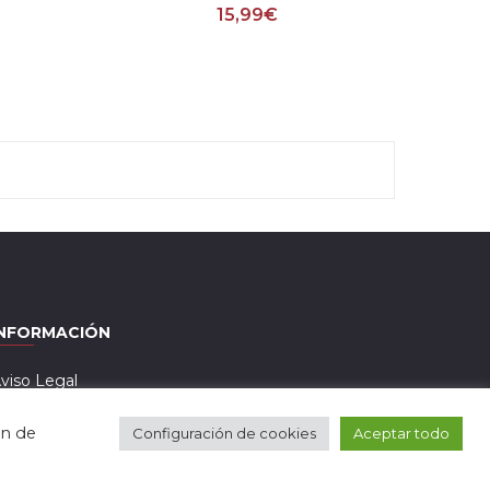
15,99
€
INFORMACIÓN
viso Legal
olítica de privacidad
ón de
Configuración de cookies
Aceptar todo
érminos y condiciones