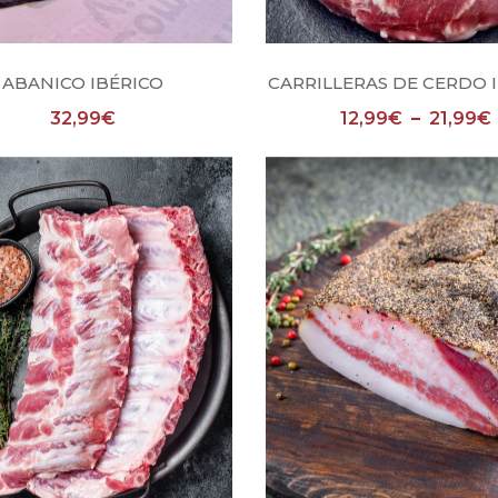
Añadir al carrito
Seleccionar opcio
ABANICO IBÉRICO
CARRILLERAS DE CERDO 
32,99
€
12,99
€
–
21,99
€