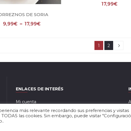
17,99
€
Seleccionar opciones
ORREZNOS DE SORIA
9,99
€
–
17,99
€
1
2
ENLACES DE INTERÉS
Mi cuenta
A
eriencia más relevante recordando sus preferencias y visitas
Tienda
P
de TODAS las cookies. Sin embargo, puede visitar "Configuraci
..
Contacto
T