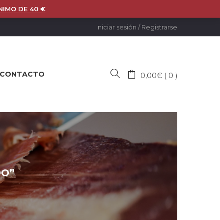
NIMO DE 40 €
Iniciar sesión
/
Registrarse
CONTACTO
0,00
€
0
DO”