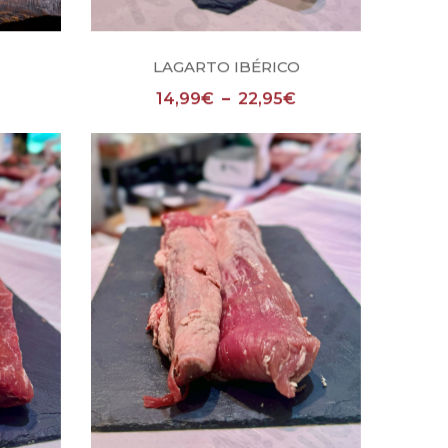
Seleccionar opciones
LAGARTO IBÉRICO
14,99
€
–
22,95
€