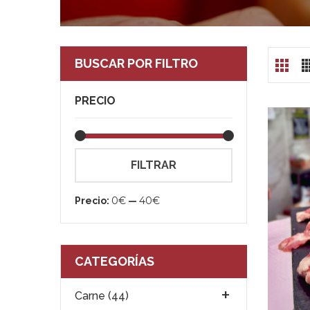
BUSCAR POR FILTRO
PRECIO
Precio
Precio
FILTRAR
mínimo
máximo
0€
40€
Precio:
—
CATEGORÍAS
Carne (44)