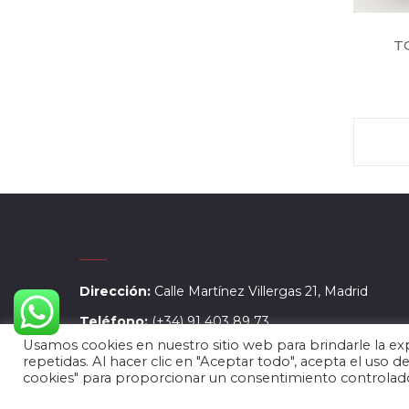
T
Dirección:
Calle Martínez Villergas 21, Madrid
Teléfono:
(+34) 91 403 89 73
Usamos cookies en nuestro sitio web para brindarle la exp
Email:
comerdevillergas@gmail.com
repetidas. Al hacer clic en "Aceptar todo", acepta el uso 
cookies" para proporcionar un consentimiento controlado