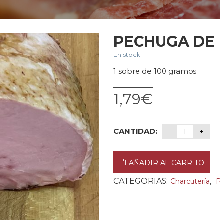
PECHUGA DE
En stock
1 sobre de 100 gramos
1,79
€
CANTIDAD:
AÑADIR AL CARRITO
CATEGORIAS:
,
Charcutería
P