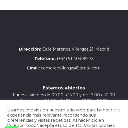
Dirección:
Calle Martínez Villergas 21, Madrid
Teléfono:
(+34) 91 403 89 73
Email:
comerdevillergas@gmail.com
Estamos abiertos
Lunes a viernes de 09:00 a 15:00 y de 17:00 a 21:00
Sábados de 09:00 a 14:30 y de 17:30 a 20:30
Usamos cookies en nuestro sitio web para brindarle la
experiencia más relevante recordando sus
preferencias y visitas repetidas. Al hacer clic en
"Aceptar todo", acepta el uso de TODAS las cookies.
ENLACES DE INTERÉS