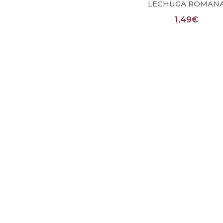
LECHUGA ROMAN
1,49
€