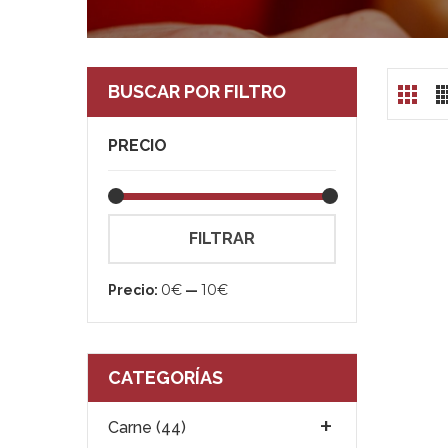
BUSCAR POR FILTRO
PRECIO
Precio
Precio
FILTRAR
mínimo
máximo
0€
10€
Precio:
—
CATEGORÍAS
Carne (44)