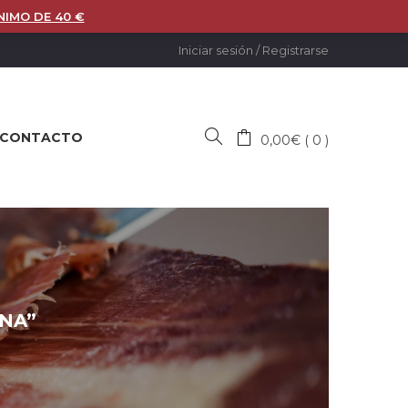
NIMO DE 40 €
Iniciar sesión
/
Registrarse
CONTACTO
0,00
€
0
NA”