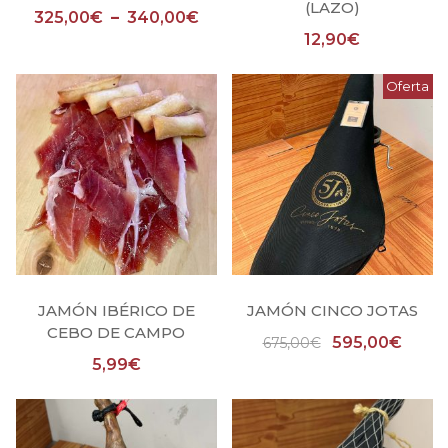
(LAZO)
325,00
€
–
340,00
€
12,90
€
Oferta
JAMÓN IBÉRICO DE
JAMÓN CINCO JOTAS
CEBO DE CAMPO
El
El
595,00
€
675,00
€
precio
prec
5,99
€
original
actua
era:
es:
675,00€.
595,