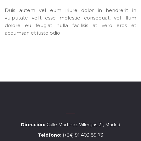
Duis autem vel eum iriure dolor in hendrerit in
vulputate velit esse molestie consequat, vel illum
dolore eu feugiat nulla facilisis at vero eros et
accumsan et iusto odio
Dirección:
Calle Martínez Villergas 21, Madrid
Teléfono:
(+34) 91 403 89 73