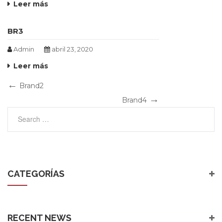
Leer más
BR3
Admin
abril 23, 2020
Leer más
Navegación
Previous
Brand2
Post
Next
de
Brand4
Post
entradas
CATEGORÍAS
RECENT NEWS